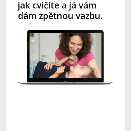
jak cvičíte a já vám
dám zpětnou vazbu.
Pro děti od 3 do 10 let
s vadným držením těla