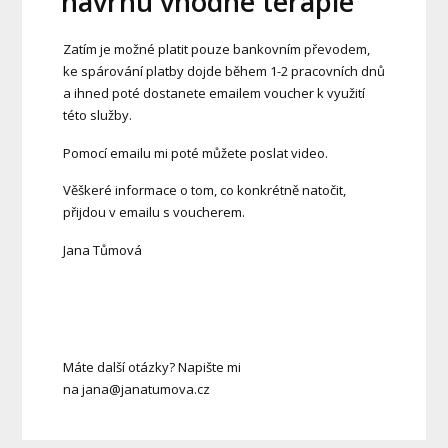
návrhu vhodné terapie
Zatím je možné platit pouze bankovním převodem,
ke spárování platby dojde během 1-2 pracovních dnů
a ihned poté dostanete emailem voucher k využití
této služby.
Pomocí emailu mi poté můžete poslat video.
Věškeré informace o tom, co konkrétně natočit,
přijdou v emailu s voucherem.
Jana Tůmová
Máte další otázky? Napište mi
na jana@janatumova.cz