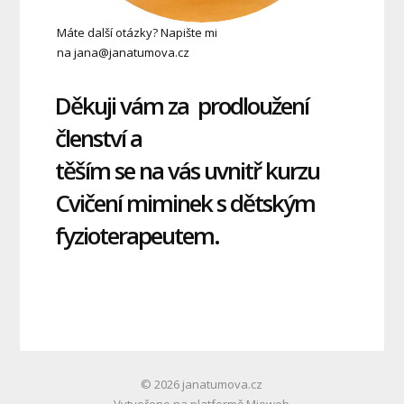
Máte další otázky? Napište mi
na jana@janatumova.cz
Děkuji vám za prodloužení
členství a
těším se na vás uvnitř kurzu
Cvičení miminek s dětským
fyzioterapeutem.
© 2026 janatumova.cz
Vytvořeno na platformě
Mioweb