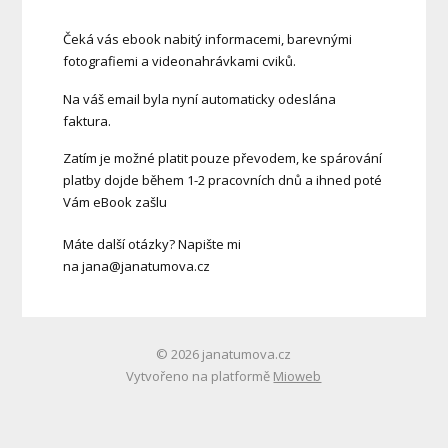
Čeká vás ebook nabitý informacemi, barevnými
fotografiemi a videonahrávkami cviků.
Na váš email byla nyní automaticky odeslána
faktura.
Zatím je možné platit pouze převodem, ke spárování
platby dojde během 1-2 pracovních dnů a ihned poté
Vám eBook zašlu
Máte další otázky? Napište mi
na jana@janatumova.cz
© 2026 janatumova.cz
Vytvořeno na platformě
Mioweb