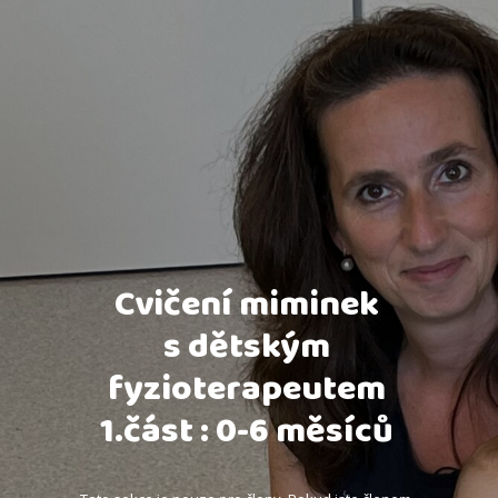
Cvičení miminek
s dětským
fyzioterapeutem
1.část : 0-6 měsíců