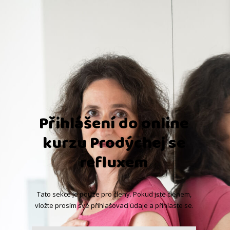
Přihlášení do online
kurzu Prodýchej se
refluxem
Tato sekce je pouze pro členy. Pokud jste členem,
vložte prosím své přihlašovací údaje a přihlaste se.