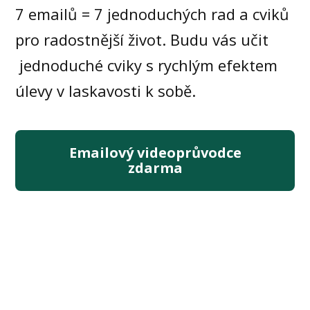
7 emailů = 7 jednoduchých rad a cviků
pro radostnější život. Budu vás učit
jednoduché cviky s rychlým efektem
úlevy v laskavosti k sobě.
Emailový videoprůvodce
zdarma