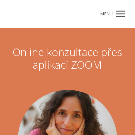
MENU
Online konzultace přes
aplikaci ZOOM