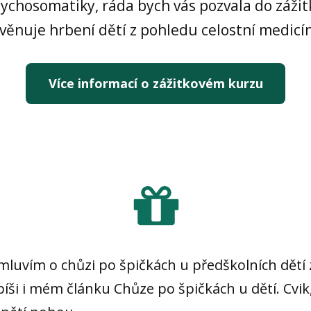
ychosomatiky, ráda bych vás pozvala do zážit
se věnuje hrbení dětí z pohledu celostní medicí
Více informací o zážitkovém kurzu
mluvím o chůzi po špičkách u předškolních dětí
ši i mém článku Chůze po špičkách u dětí. Cvik,