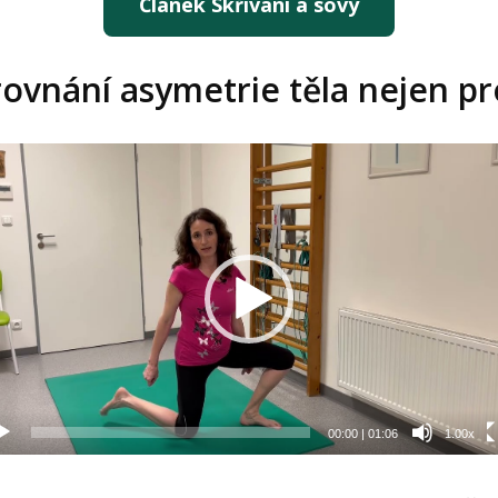
Článek Skřivani a sovy
 srovnání asymetrie těla nejen pr
eo
hrávač
00:00
|
01:06
1.00x