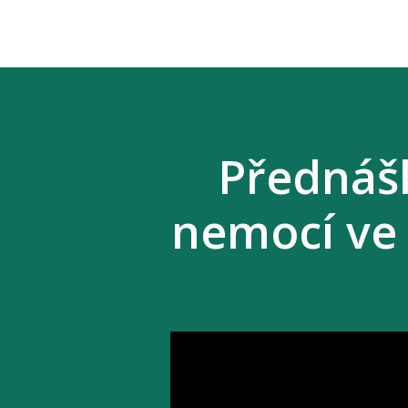
Přednáš
nemocí ve 
Video
přehrávač