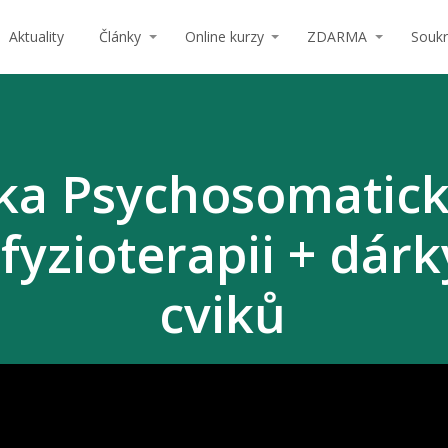
Aktuality
Články
Online kurzy
ZDARMA
Souk
ka Psychosomatick
fyzioterapii + dár
cviků