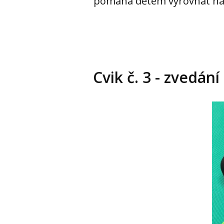
pomáhá dětem vyrovnat na
Cvik č. 3 - zvedá
Vid
pře