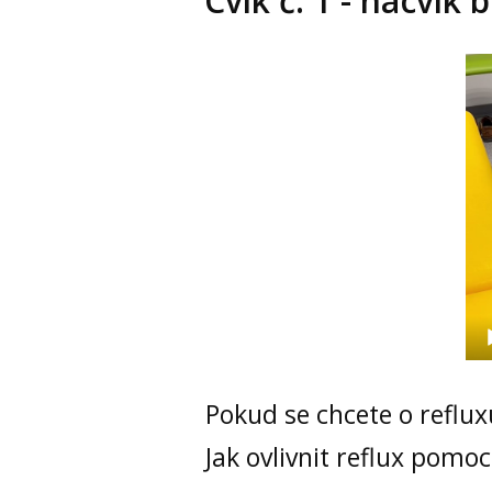
Cvik č. 1 - nácvik
Vid
pře
Pokud se chcete o reflu
Jak ovlivnit reflux pomo