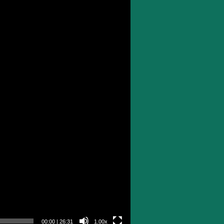
00:00
|
26:31
1.00x