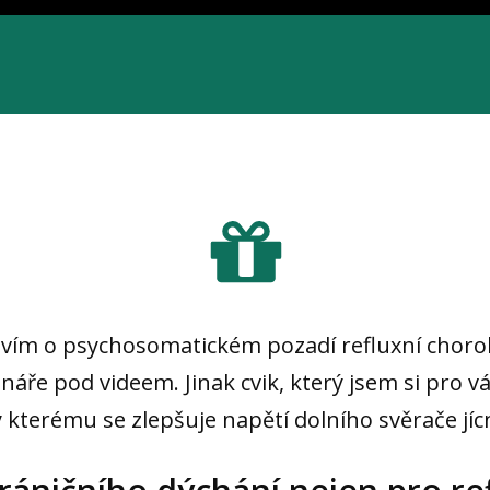
uvím o psychosomatickém pozadí refluxní chorob
áře pod videem. Jinak cvik, který jsem si pro vá
ky kterému se zlepšuje napětí dolního svěrače jícn