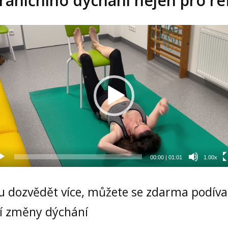
 bráničního dýchání nejen pro re
eo
hrávač
00:00
|
01:01
1.00x
xu dozvědět více, můžete se zdarma podív
cí změny dýchání