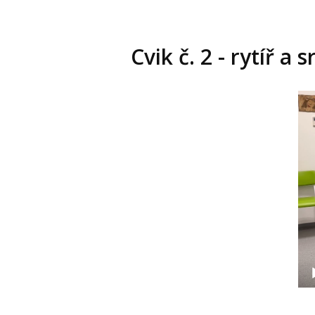
Cvik č. 2 - rytíř a
Vid
pře