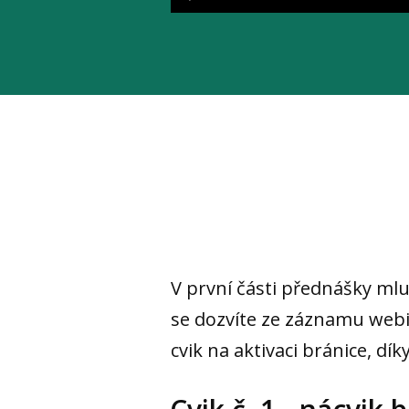
V první části přednášky ml
se dozvíte ze záznamu webin
cvik na aktivaci bránice, dí