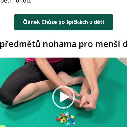
pětí nohou.
Článek Chůze po špičkách u dětí
ní předmětů nohama pro menší d
eo
hrávač