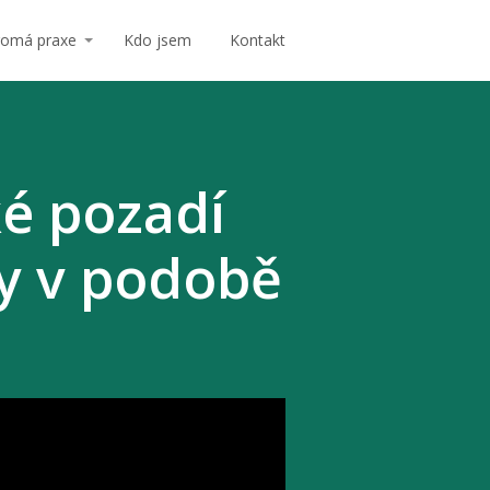
romá praxe
Kdo jsem
Kontakt
é pozadí
ky v podobě