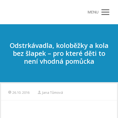
MENU
Odstrkávadla, koloběžky a kola
bez šlapek – pro které děti to
není vhodná pomůcka
26.10. 2016
Jana Tůmová