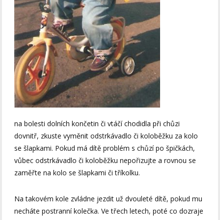
na bolesti dolních končetin či vtáčí chodidla při chůzi
dovnitř, zkuste vyměnit odstrkávadlo či koloběžku za kolo
se šlapkami. Pokud má dítě problém s chůzí po špičkách,
vůbec odstrkávadlo či koloběžku nepořizujte a rovnou se
zaměřte na kolo se šlapkami či tříkolku.
Na takovém kole zvládne jezdit už dvouleté dítě, pokud mu
necháte postranní kolečka. Ve třech letech, poté co dozraje