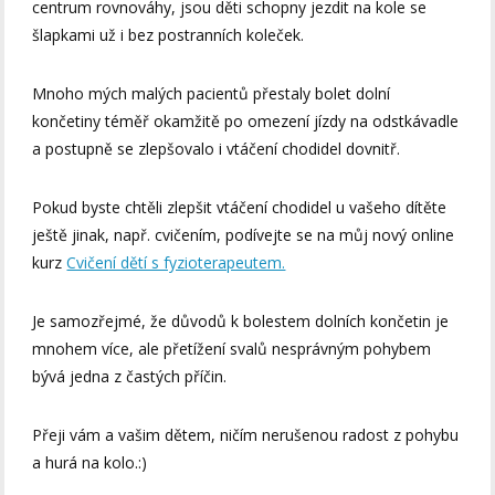
centrum rovnováhy, jsou děti schopny jezdit na kole se
šlapkami už i bez postranních koleček.
Mnoho mých malých pacientů přestaly bolet dolní
končetiny téměř okamžitě po omezení jízdy na odstkávadle
a postupně se zlepšovalo i vtáčení chodidel dovnitř.
Pokud byste chtěli zlepšit vtáčení chodidel u vašeho dítěte
ještě jinak, např. cvičením, podívejte se na můj nový online
kurz
Cvičení dětí s fyzioterapeutem.
Je samozřejmé, že důvodů k bolestem dolních končetin je
mnohem více, ale přetížení svalů nesprávným pohybem
bývá jedna z častých příčin.
Přeji vám a vašim dětem, ničím nerušenou radost z pohybu
a hurá na kolo.:)