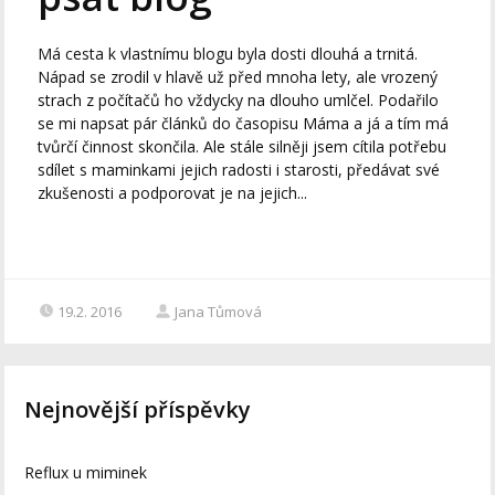
Má cesta k vlastnímu blogu byla dosti dlouhá a trnitá.
Nápad se zrodil v hlavě už před mnoha lety, ale vrozený
strach z počítačů ho vždycky na dlouho umlčel. Podařilo
se mi napsat pár článků do časopisu Máma a já a tím má
tvůrčí činnost skončila. Ale stále silněji jsem cítila potřebu
sdílet s maminkami jejich radosti i starosti, předávat své
zkušenosti a podporovat je na jejich...
19.2. 2016
Jana Tůmová
Nejnovější příspěvky
Reflux u miminek