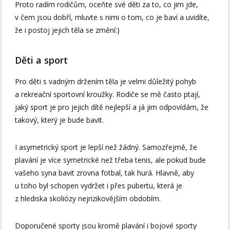
Proto radím rodičům, oceňte své děti za to, co jim jde,
v čem jsou dobří, mluvte s nimi o tom, co je baví a uvidíte,
že i postoj jejich těla se změní:)
Děti a sport
Pro děti s vadným držením těla je velmi důležitý pohyb
a rekreační sportovní kroužky. Rodiče se mě často ptají,
jaký sport je pro jejich dítě nejlepší a já jim odpovídám, že
takový, který je bude bavit.
I asymetrický sport je lepší než žádný. Samozřejmě, že
plavání je více symetrické než třeba tenis, ale pokud bude
vašeho syna bavit zrovna fotbal, tak hurá. Hlavně, aby
u toho byl schopen vydržet i přes pubertu, která je
z hlediska skoliózy nejrizikovějším obdobím.
Doporučené sporty jsou kromě plavání i bojové sporty