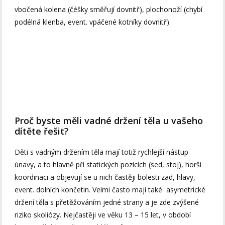
vbočená kolena (čéšky směřují dovnitř), plochonoží (chybí
podélná klenba, event. vpáčené kotníky dovnitř).
Proč byste měli vadné držení těla u vašeho
dítěte řešit?
Děti s vadným držením těla mají totiž rychlejší nástup
únavy, a to hlavně při statických pozicích (sed, stoj), horší
koordinaci a objevují se u nich častěji bolesti zad, hlavy,
event. dolních končetin. Velmi často mají také asymetrické
držení těla s přetěžováním jedné strany a je zde zvýšené
riziko skoliózy. Nejčastěji ve věku 13 – 15 let, v období