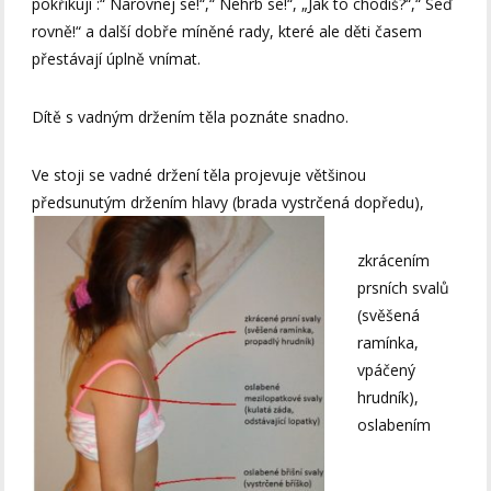
pokřikují :“ Narovnej se!“,“ Nehrb se!“, „Jak to chodíš?“,“ Seď
rovně!“ a další dobře míněné rady, které ale děti časem
přestávají úplně vnímat.
Dítě s vadným držením těla poznáte snadno.
Ve stoji se vadné držení těla projevuje většinou
předsunutým držením hlavy (brada vystrčená dopředu),
zkrácením
prsních svalů
(svěšená
ramínka,
vpáčený
hrudník),
oslabením