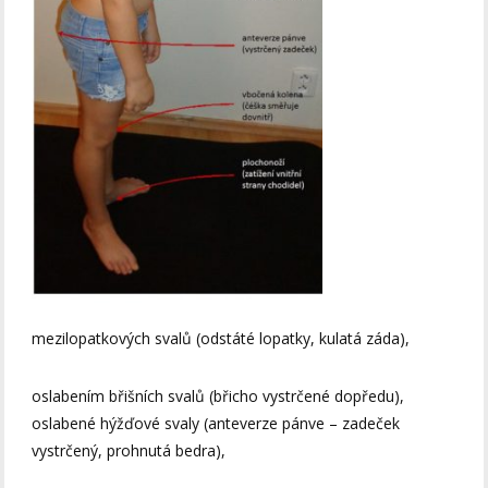
mezilopatkových svalů (odstáté lopatky, kulatá záda),
oslabením břišních svalů (břicho vystrčené dopředu),
oslabené hýžďové svaly (anteverze pánve – zadeček
vystrčený, prohnutá bedra),