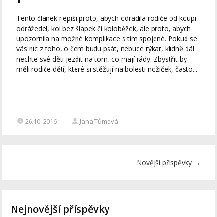
Tento článek nepíši proto, abych odradila rodiče od koupi
odrážedel, kol bez šlapek či koloběžek, ale proto, abych
upozornila na možné komplikace s tím spojené. Pokud se
vás nic z toho, o čem budu psát, nebude týkat, klidně dál
nechte své děti jezdit na tom, co mají rády. Zbystřit by
měli rodiče dětí, které si stěžují na bolesti nožiček, často...
26.10. 2016
Jana Tůmová
Novější příspěvky
→
Nejnovější příspěvky