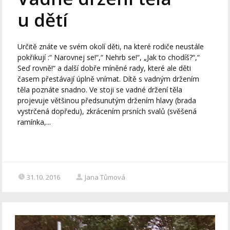
u dětí
Určitě znáte ve svém okolí děti, na které rodiče neustále
pokřikují :“ Narovnej se!“,“ Nehrb se!“, „Jak to chodíš?“,“
Seď rovně!“ a další dobře míněné rady, které ale děti
časem přestávají úplně vnímat. Dítě s vadným držením
těla poznáte snadno. Ve stoji se vadné držení těla
projevuje většinou předsunutým držením hlavy (brada
vystrčená dopředu), zkrácením prsních svalů (svěšená
ramínka,...
31.10. 2016
Jana Tůmová